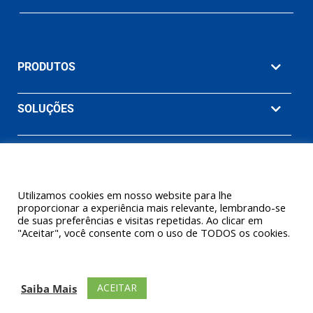
PRODUTOS
SOLUÇÕES
MATERIAIS
EMPRESA
Utilizamos cookies em nosso website para lhe
proporcionar a experiência mais relevante, lembrando-se
de suas preferências e visitas repetidas. Ao clicar em
"Aceitar", você consente com o uso de TODOS os cookies.
© 2026 Ashcroft Willy Brasil. Willy Instrumentos de Medição e
Controle Ltda. (Uma empresa Ashcroft® Inc.) Todos os direitos
ACEITAR
Saiba Mais
reservados.