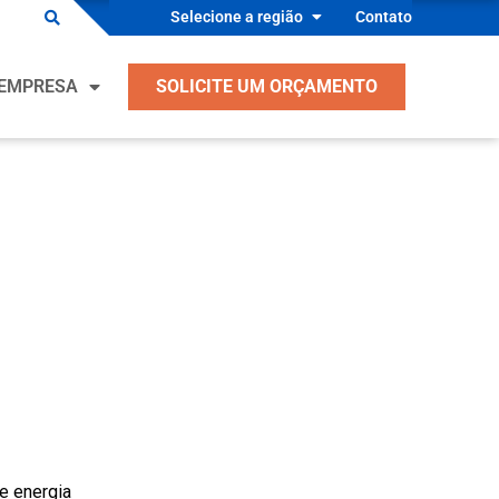
Selecione a região
Contato
es para OEM
EMPRESA
SOLICITE UM ORÇAMENTO
s Industriais
ento, Ventilação, Ar Condicionado e
ração
es para OEM
ntes de Equipamentos Industriais
s Industriais
 Segurança Médica
ento, Ventilação, Ar Condicionado e
ntes de Equipamentos de Processo
ração
ndutor
ntes de Equipamentos Industriais
s
 Segurança Médica
ntes de Equipamentos de Processo
ndutor
e energia