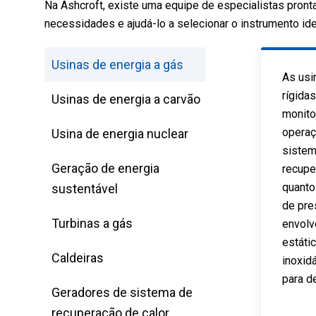
Na Ashcroft, existe uma equipe de especialistas pronta
necessidades e ajudá-lo a selecionar o instrumento ide
Usinas de energia a gás
As usi
rígida
Usinas de energia a carvão
monito
operaç
Usina de energia nuclear
sistem
Geração de energia
recupe
quanto
sustentável
de pre
Turbinas a gás
envolv
estáti
Caldeiras
inoxid
para d
Geradores de sistema de
recuperação de calor