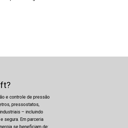
ft?
ão e controle de pressão
tros, pressostatos,
dustriais – incluindo
 e segura. Em parceria
nergia se beneficiam de: