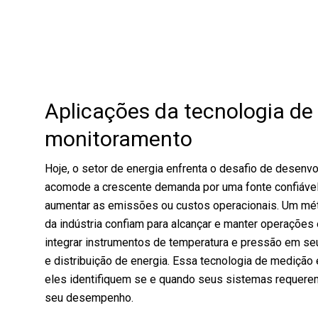
Morto
Busca
Calibrador
Portátil
por
Multipontos
Calibrador
imagem
para
Acessórios
Bancada
Calibrador
Aplicações da tecnologia de
Portátil
monitoramento
Acessórios
Hoje, o setor de energia enfrenta o desafio de desenv
acomode a crescente demanda por uma fonte confiável 
aumentar as emissões ou custos operacionais. Um mét
da indústria confiam para alcançar e manter operações 
integrar instrumentos de temperatura e pressão em s
e distribuição de energia. Essa tecnologia de medição
eles identifiquem se e quando seus sistemas requere
seu desempenho.