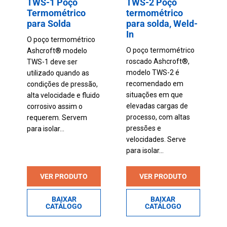
TWS-1 Poço
TWS-2 Poço
Termométrico
termométrico
para Solda
para solda, Weld-
In
O poço termométrico
O poço termométrico
Ashcroft® modelo
roscado Ashcroft®,
TWS-1 deve ser
modelo TWS-2 é
utilizado quando as
recomendado em
condições de pressão,
situações em que
alta velocidade e fluido
elevadas cargas de
corrosivo assim o
processo, com altas
requerem. Servem
pressões e
para isolar...
velocidades. Serve
para isolar...
VER PRODUTO
VER PRODUTO
BAIXAR
BAIXAR
CATÁLOGO
CATÁLOGO