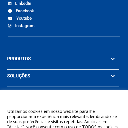
LinkedIn
Facebook
Youtube
Instagram
PRODUTOS
SOLUÇÕES
MATERIAIS
EMPRESA
Utilizamos cookies em nosso website para lhe
proporcionar a experiência mais relevante, lembrando-se
de suas preferências e visitas repetidas. Ao clicar em
"Aceitar", você consente com o uso de TODOS os cookies.