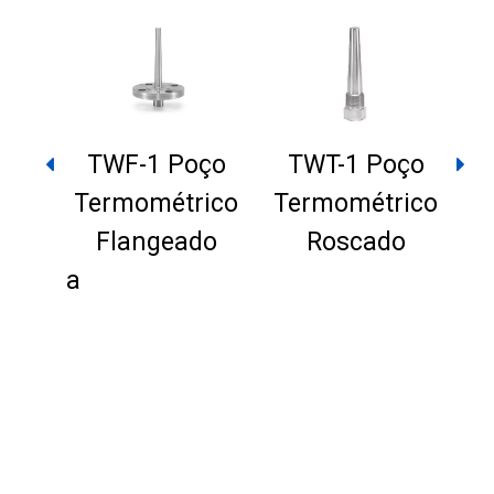
TWF-1 Poço
TWT-1 Poço
Termométrico
Termométrico
T
Flangeado
Roscado
stência
ote,
 em
ico