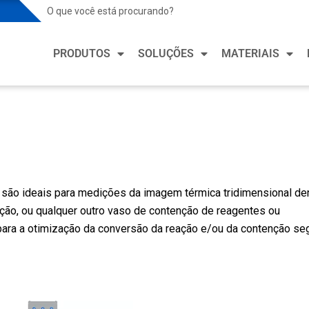
Soluções para Indústria de Processo
Soluçõ
PRODUTOS
SOLUÇÕES
MATERIAIS
Mercados de Processo
Mercado
Petroquímico e Químico
Aquecim
Refrige
Soluções para Indústria de Processo
Soluçõ
Alimentos e Bebidas
Fabrica
Mineração e Metalurgia
Mercados de Processo
Mercado
Saúde e
Petróleo e Gás
Petroquímico e Químico
Aquecim
Fabrica
Refrige
são ideais para medições da imagem térmica tridimensional de
Farmacêutica e Biotecnologia
Alimentos e Bebidas
Semico
ação, ou qualquer outro vaso de contenção de reagentes ou
Fabrica
Energia
Mineração e Metalurgia
ara a otimização da conversão da reação e/ou da contenção se
Veículo
Saúde e
Água e Esgoto
Petróleo e Gás
Fabrica
Farmacêutica e Biotecnologia
Semico
Energia