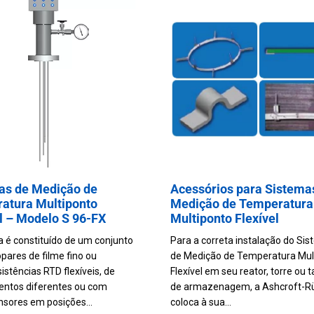
Veículo
Água e Esgoto
as de Medição de
Acessórios para Sistema
atura Multiponto
Medição de Temperatura
el – Modelo S 96-FX
Multiponto Flexível
a é constituído de um conjunto
Para a correta instalação do Si
pares de filme fino ou
de Medição de Temperatura Mul
stências RTD flexíveis, de
Flexível em seu reator, torre ou 
ntos diferentes ou com
de armazenagem, a Ashcroft-R
nsores em posições...
coloca à sua...