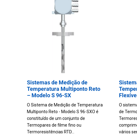
Morto
Busca
Calibrador
Portátil
por
Multipontos
Calibrador
imagem
para
Acessórios
Bancada
Calibrador
Portátil
Acessórios
Sistemas de Medição de
Sistem
Temperatura Multiponto Reto
Temper
– Modelo S 96-SX
Flexív
O Sistema de Medição de Temperatura
O sistem
Multiponto Reto - Modelo S 96-SXO é
de Termo
constituído de um conjunto de
Termoresi
Termopares de filme fino ou
comprime
Termoresistências RTD...
vários se