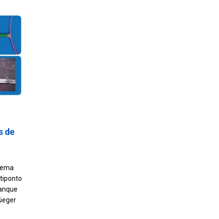
s
s de
stema
tiponto
tanque
üeger