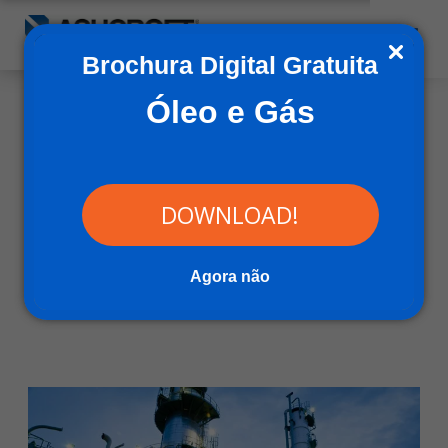
Brochura Digital Gratuita
Óleo e Gás
DOWNLOAD!
Petróleo e Gás
Instrumentos de pressão e temperatura para a indústria
Agora não
de petróleo e gás
Rolar