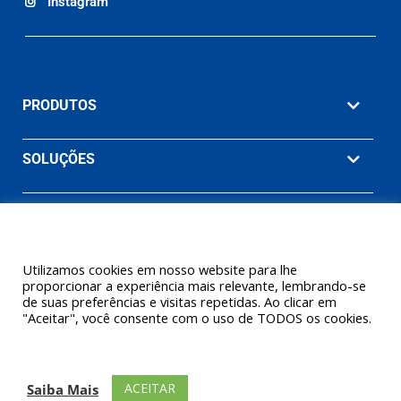
Instagram
PRODUTOS
SOLUÇÕES
MATERIAIS
EMPRESA
Utilizamos cookies em nosso website para lhe
proporcionar a experiência mais relevante, lembrando-se
de suas preferências e visitas repetidas. Ao clicar em
"Aceitar", você consente com o uso de TODOS os cookies.
© 2026 Ashcroft Willy Brasil. Willy Instrumentos de Medição e
Controle Ltda. (Uma empresa Ashcroft® Inc.) Todos os direitos
ACEITAR
Saiba Mais
reservados.