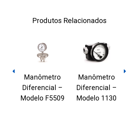
Produtos Relacionados
Manômetro
Manômetro
Diferencial –
Diferencial –
Modelo F5509
Modelo 1130
D
 de
o
l –
elo