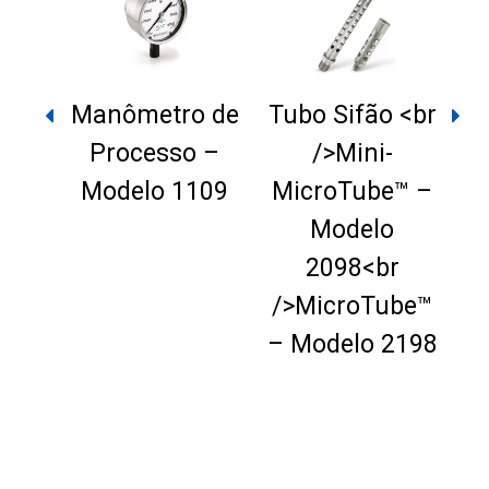
Manômetro de
Tubo Sifão <br
Processo –
/>Mini-
Modelo 1109
MicroTube™ –
ão
Modelo
(I
TS
2098<br
/>MicroTube™
– Modelo 2198