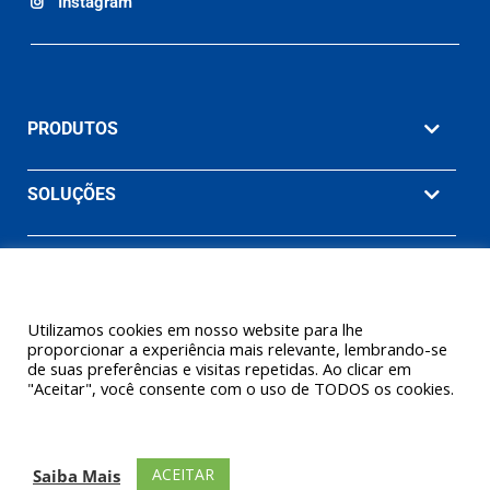
Instagram
PRODUTOS
SOLUÇÕES
MATERIAIS
EMPRESA
Utilizamos cookies em nosso website para lhe
proporcionar a experiência mais relevante, lembrando-se
de suas preferências e visitas repetidas. Ao clicar em
"Aceitar", você consente com o uso de TODOS os cookies.
© 2026 Ashcroft Willy Brasil. Willy Instrumentos de Medição e
Controle Ltda. (Uma empresa Ashcroft® Inc.) Todos os direitos
ACEITAR
Saiba Mais
reservados.