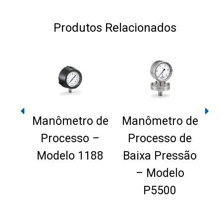
Produtos Relacionados
Manômetro de
Manômetro de
Processo –
Processo de
Modelo 1188
Baixa Pressão
sor
– Modelo
ão
P5500
l –
Ldp