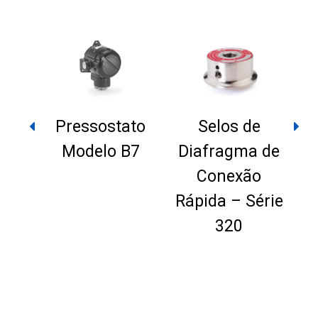
Pressostato
Selos de
T
Modelo B7
Diafragma de
Conexão
M
Rápida – Série
to
320
/
Ring)
–