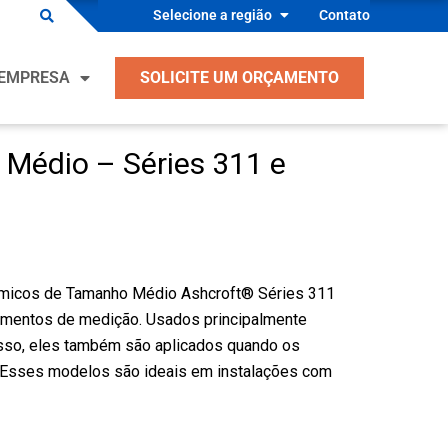
Selecione a região
Contato
es para OEM
EMPRESA
SOLICITE UM ORÇAMENTO
s Industriais
ento, Ventilação, Ar Condicionado e
ração
Médio – Séries 311 e
es para OEM
ntes de Equipamentos Industriais
s Industriais
 Segurança Médica
ento, Ventilação, Ar Condicionado e
ntes de Equipamentos de Processo
ração
ômicos de Tamanho Médio Ashcroft® Séries 311
ndutor
ntes de Equipamentos Industriais
rumentos de medição. Usados principalmente
s
cesso, eles também são aplicados quando os
 Segurança Médica
. Esses modelos são ideais em instalações com
ntes de Equipamentos de Processo
ndutor