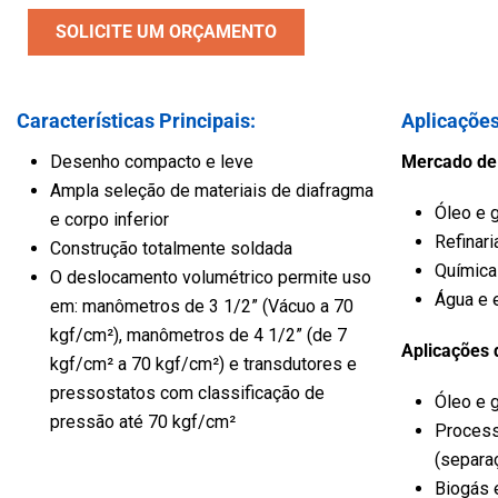
Veículo
SOLICITE UM ORÇAMENTO
Água e Esgoto
Características Principais:
Aplicações
Desenho compacto e leve
Mercado de
Ampla seleção de materiais de diafragma
Óleo e 
e corpo inferior
Refinari
Construção totalmente soldada
Química
O deslocamento volumétrico permite uso
Água e 
em: manômetros de 3 1/2” (Vácuo a 70
kgf/cm²), manômetros de 4 1/2” (de 7
Aplicações 
kgf/cm² a 70 kgf/cm²) e transdutores e
pressostatos com classificação de
Óleo e 
pressão até 70 kgf/cm²
Proces
(separa
Biogás 