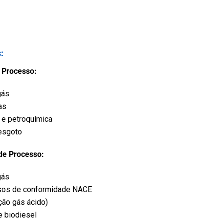
s
:
 Processo:
gás
as
 e petroquímica
esgoto
de Processo:
gás
sos de conformidade NACE
ção gás ácido)
e biodiesel