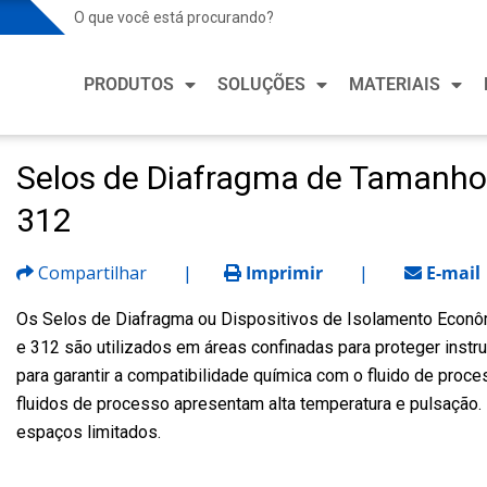
Soluções para Indústria de Processo
Soluçõ
PRODUTOS
SOLUÇÕES
MATERIAIS
Mercados de Processo
Mercado
Petroquímico e Químico
Aquecim
Refrige
Selos de Diafragma de Tamanho 
Soluções para Indústria de Processo
Soluçõ
Alimentos e Bebidas
Fabrica
312
Mineração e Metalurgia
Mercados de Processo
Mercado
Saúde e
Petróleo e Gás
Compartilhar
|
Imprimir
|
E-mail
Petroquímico e Químico
Aquecim
Fabrica
Refrige
Farmacêutica e Biotecnologia
Alimentos e Bebidas
Os Selos de Diafragma ou Dispositivos de Isolamento Econ
Semico
Fabrica
e 312 são utilizados em áreas confinadas para proteger inst
Energia
Mineração e Metalurgia
Veículo
para garantir a compatibilidade química com o fluido de pro
Saúde e
Água e Esgoto
Petróleo e Gás
fluidos de processo apresentam alta temperatura e pulsação
Fabrica
espaços limitados.
Farmacêutica e Biotecnologia
Semico
Energia