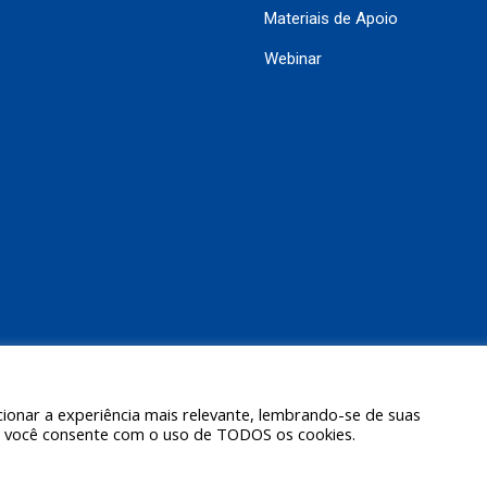
Materiais de Apoio
Webinar
ionar a experiência mais relevante, lembrando-se de suas
ar", você consente com o uso de TODOS os cookies.
 Willy Instrumentos de Medição e Controle Ltda. (Uma empresa Ashcroft® Inc.)