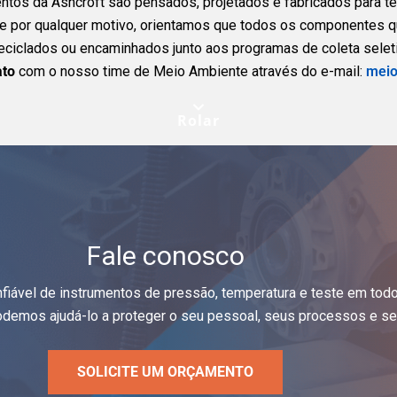
tos da Ashcroft são pensados, projetados e fabricados para ter 
te por qualquer motivo, orientamos que todos os componentes 
ciclados ou encaminhados junto aos programas de coleta seleti
ato
com o nosso time de Meio Ambiente através do e-mail:
meio
Rolar
Fale conosco
nfiável de instrumentos de pressão, temperatura e teste em tod
demos ajudá-lo a proteger o seu pessoal, seus processos e seu
SOLICITE UM ORÇAMENTO