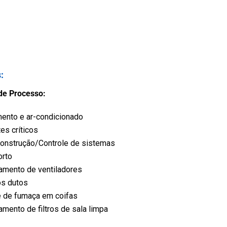
s
:
de Processo:
ento e ar-condicionado
es críticos
nstrução/Controle de sistemas
orto
amento de ventiladores
os dutos
e de fumaça em coifas
mento de filtros de sala limpa