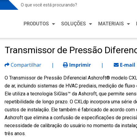
Soluções para Indústria de Processo
Soluçõ
PRODUTOS
SOLUÇÕES
MATERIAIS
Mercados de Processo
Mercado
Petroquímico e Químico
Aquecim
Refrige
Transmissor de Pressão Diferen
Soluções para Indústria de Processo
Soluçõ
Alimentos e Bebidas
Fabrica
Mineração e Metalurgia
Mercados de Processo
Mercado
Compartilhar
|
Imprimir
|
E-mail
Saúde e
Petróleo e Gás
Petroquímico e Químico
Aquecim
O Transmissor de Pressão Diferencial Ashcroft® modelo CXLd
Fabrica
Refrige
de ar, incluindo sistemas de HVAC prediais, medição de fluxo
Farmacêutica e Biotecnologia
Alimentos e Bebidas
Semico
Ele utiliza a tecnologia SiGlas™ da Ashcroft, que permite sen
Fabrica
Energia
Mineração e Metalurgia
repetibilidade de longo prazo. O CXLdp incorpora uma série d
Veículo
Saúde e
custos de instalação. Ele também é fabricado de acordo com 
Água e Esgoto
Petróleo e Gás
Ashcroft que elimina a confusão de especificações de precisã
Fabrica
Farmacêutica e Biotecnologia
necessidade de calibração do usuário no momento da instalaç
Semico
três anos.
Energia