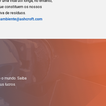
uma vida útil longa, no entanto,
que constituem os nossos
va de resíduos.
ambiente@ashcroft.com
o o mundo. Saiba
s lucros.