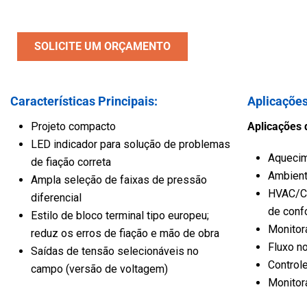
Veículo
Água e Esgoto
SOLICITE UM ORÇAMENTO
Características Principais:
Aplicações
Projeto compacto
Aplicações 
LED indicador para solução de problemas
Aquecim
de fiação correta
Ambient
Ampla seleção de faixas de pressão
HVAC/Co
diferencial
de conf
Estilo de bloco terminal tipo europeu;
Monitor
reduz os erros de fiação e mão de obra
Fluxo n
Saídas de tensão selecionáveis no
Control
campo (versão de voltagem)
Monitora