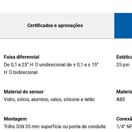
Certificados e aprovações
Faixa diferencial
Estáti
De 0,1 a 25" H¨O unidirecional de ± 0,1 a ± 15"
25 psi
H¨O bidirecional
Material do sensor
Materia
Vidro, silício, alumínio, valox, silicone e latão
ABS
Montagem
Conexã
Trilho DIN 35 mm superfície ou ponta de conduíte
1/4" N