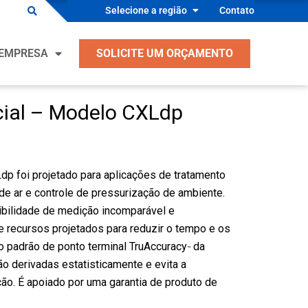
Selecione a região
Contato
es para OEM
EMPRESA
SOLICITE UM ORÇAMENTO
s Industriais
ento, Ventilação, Ar Condicionado e
ração
cial – Modelo CXLdp
es para OEM
ntes de Equipamentos Industriais
s Industriais
 Segurança Médica
ento, Ventilação, Ar Condicionado e
p foi projetado para aplicações de tratamento
ntes de Equipamentos de Processo
ração
 de ar e controle de pressurização de ambiente.
ndutor
sibilidade de medição incomparável e
ntes de Equipamentos Industriais
e recursos projetados para reduzir o tempo e os
s
 Segurança Médica
o padrão de ponto terminal TruAccuracy
da
™
o derivadas estatisticamente e evita a
ntes de Equipamentos de Processo
ão. É apoiado por uma garantia de produto de
ndutor