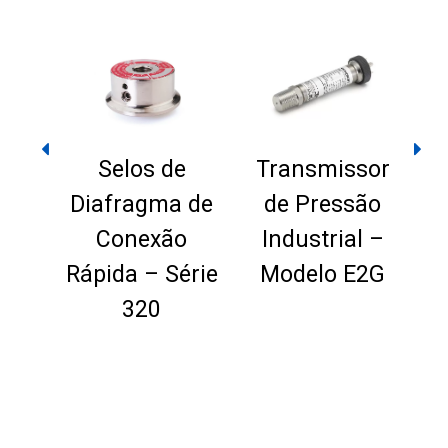
Selos de
Transmissor
Diafragma de
de Pressão
Lo
Conexão
Industrial –
Rápida – Série
Modelo E2G
to
320
Ring)