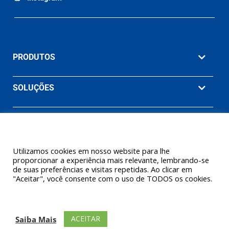
PRODUTOS
SOLUÇÕES
MATERIAIS
EMPRESA
Utilizamos cookies em nosso website para lhe
proporcionar a experiência mais relevante, lembrando-se
de suas preferências e visitas repetidas. Ao clicar em
"Aceitar", você consente com o uso de TODOS os cookies.
© 2026 Ashcroft Willy Brasil. Willy Instrumentos de Medição e
Controle Ltda. (Uma empresa Ashcroft® Inc.) Todos os direitos
ACEITAR
Saiba Mais
reservados.