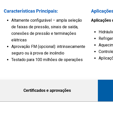
Veículo
Água e Esgoto
Características Principais:
Aplicações
Altamente configurável – ampla seleção
Aplicações 
de faixas de pressão, sinais de saída,
Hidráuli
conexões de pressão e terminações
Refrige
elétricas
Aquecim
Aprovação FM (opcional): intrinsecamente
Control
seguro ou à prova de incêndio
Aplicaç
Testado para 100 milhões de operações
Certificados e aprovações