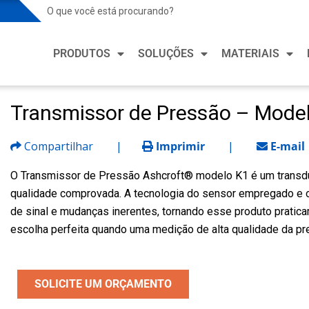
Soluções para Indústria de Processo
Soluçõ
PRODUTOS
SOLUÇÕES
MATERIAIS
Mercados de Processo
Mercado
Petroquímico e Químico
Aquecim
Refrige
Transmissor de Pressão – Mode
Soluções para Indústria de Processo
Soluçõ
Alimentos e Bebidas
Fabrica
Mineração e Metalurgia
Mercados de Processo
Mercado
Compartilhar
|
Imprimir
|
E-mail
Saúde e
Petróleo e Gás
Petroquímico e Químico
Aquecim
O Transmissor de Pressão Ashcroft® modelo K1 é um transdut
Fabrica
Refrige
qualidade comprovada. A tecnologia do sensor empregado e 
Farmacêutica e Biotecnologia
Alimentos e Bebidas
Semico
de sinal e mudanças inerentes, tornando esse produto pratic
Fabrica
Energia
Mineração e Metalurgia
escolha perfeita quando uma medição de alta qualidade da pr
Veículo
Saúde e
Água e Esgoto
Petróleo e Gás
Fabrica
Farmacêutica e Biotecnologia
SOLICITE UM ORÇAMENTO
Semico
Energia