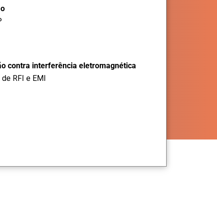
ão
P
o contra interferência eletromagnética
 de RFI e EMI