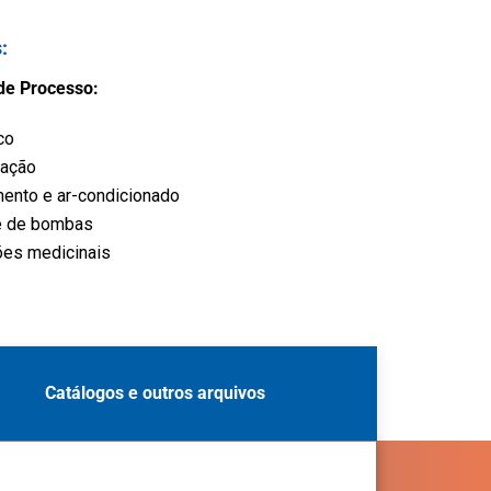
s
:
de Processo:
co
ração
ento e ar-condicionado
e de bombas
ões medicinais
Catálogos e outros arquivos