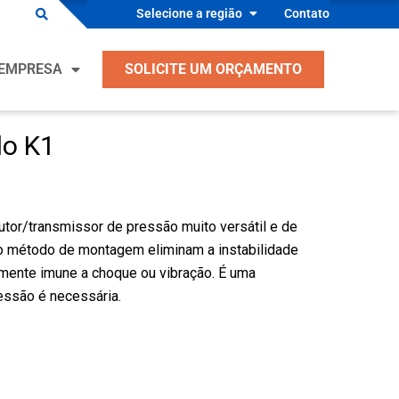
Selecione a região
Contato
es para OEM
EMPRESA
SOLICITE UM ORÇAMENTO
s Industriais
ento, Ventilação, Ar Condicionado e
ração
lo K1
es para OEM
ntes de Equipamentos Industriais
s Industriais
 Segurança Médica
ento, Ventilação, Ar Condicionado e
or/transmissor de pressão muito versátil e de
ntes de Equipamentos de Processo
ração
o método de montagem eliminam a instabilidade
ndutor
amente imune a choque ou vibração. É uma
ntes de Equipamentos Industriais
essão é necessária.
s
 Segurança Médica
ntes de Equipamentos de Processo
ndutor