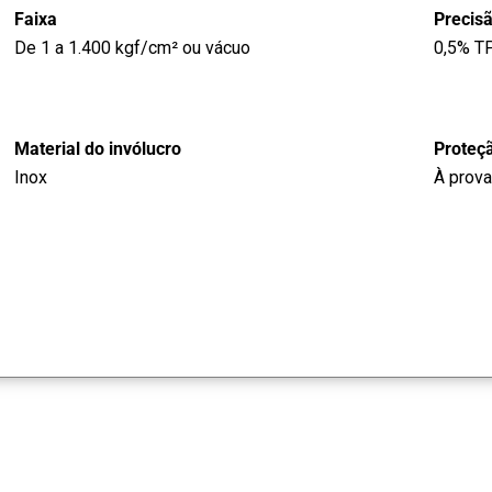
Faixa
Precis
De 1 a 1.400 kgf/cm² ou vácuo
0,5% T
Material do invólucro
Proteçã
Inox
À prova