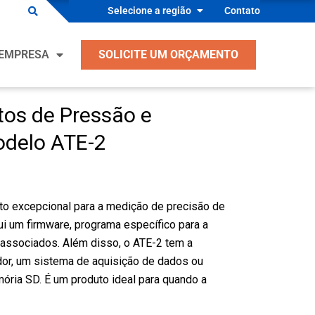
Selecione a região
Contato
es para OEM
EMPRESA
SOLICITE UM ORÇAMENTO
s Industriais
ento, Ventilação, Ar Condicionado e
ração
tos de Pressão e
es para OEM
ntes de Equipamentos Industriais
odelo ATE-2
s Industriais
 Segurança Médica
ento, Ventilação, Ar Condicionado e
ntes de Equipamentos de Processo
ração
to excepcional para a medição de precisão de
ndutor
ntes de Equipamentos Industriais
ui um firmware, programa específico para a
s
 associados. Além disso, o ATE-2 tem a
 Segurança Médica
dor, um sistema de aquisição de dados ou
ntes de Equipamentos de Processo
ória SD. É um produto ideal para quando a
ndutor