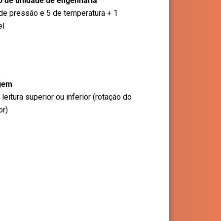
o de unidade de engenharia
de pressão e 5 de temperatura + 1
el
gem
 leitura superior ou inferior (rotação do
or)