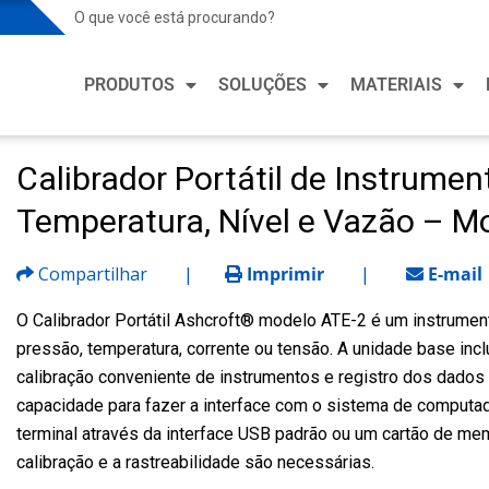
Soluções para Indústria de Processo
Soluçõ
PRODUTOS
SOLUÇÕES
MATERIAIS
Mercados de Processo
Mercado
Petroquímico e Químico
Aquecim
Refrige
Calibrador Portátil de Instrumen
Soluções para Indústria de Processo
Soluçõ
Alimentos e Bebidas
Fabrica
Temperatura, Nível e Vazão – M
Mineração e Metalurgia
Mercados de Processo
Mercado
Saúde e
Petróleo e Gás
Compartilhar
|
Imprimir
|
E-mail
Petroquímico e Químico
Aquecim
Fabrica
Refrige
Farmacêutica e Biotecnologia
Alimentos e Bebidas
O Calibrador Portátil Ashcroft® modelo ATE-2 é um instrumen
Semico
Fabrica
pressão, temperatura, corrente ou tensão. A unidade base incl
Energia
Mineração e Metalurgia
Veículo
calibração conveniente de instrumentos e registro dos dados
Saúde e
Água e Esgoto
Petróleo e Gás
capacidade para fazer a interface com o sistema de computa
Fabrica
terminal através da interface USB padrão ou um cartão de mem
Farmacêutica e Biotecnologia
calibração e a rastreabilidade são necessárias.
Semico
Energia