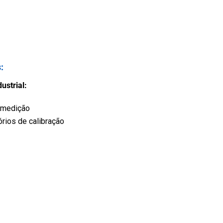
s
:
ustrial:
 medição
órios de calibração