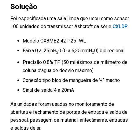
Solu
ção
Foi especificada uma sala limpa que usou como sensor
100 unidades do transmissor Ashcroft da série
CXLDP
:
Modelo CX8MB2 42 P25 IWL
Faixa 0 a .25inH
0 (0 a 6,35mmH
0) bidirecional
2
2
Precisão 0.8% TP (50 milésimos de milímetro de
coluna d’água de desvio máximo)
Conexão tipo bico de mangueira de ¼” macho
Sinal de saída 4 a 20mA
As unidades foram usadas no monitoramento de
abertura e fechamento de portas de entrada e saída de
pessoal, passagem de material, antecâmaras, entradas
e saídas de ar.