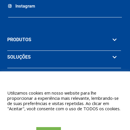
Instagram
PRODUTOS
SOLUÇÕES
MATERIAIS
EMPRESA
Utilizamos cookies em nosso website para lhe
proporcionar a experiência mais relevante, lembrando-se
de suas preferências e visitas repetidas. Ao clicar em
"Aceitar", você consente com o uso de TODOS os cookies.
© 2026 Ashcroft Willy Brasil. Willy Instrumentos de Medição e
Controle Ltda. (Uma empresa Ashcroft® Inc.) Todos os direitos