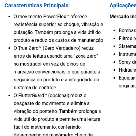
Características Principais:
Aplicações
Veículo
Água e Esgoto
O movimento PowerFlex™ oferece
Mercado Ind
resistência superior ao choque, vibração e
Bombas
pulsação. Também prolonga a vida útil do
Filtros
produto e reduz os custos de manutenção
Sistema
O True Zero™ (Zero Verdadeiro) reduz
Instrum
erros de leitura usando uma “zona zero”
Spray de
no mostrador em vez de pinos de
Hidrául
marcação convencionais, o que garante a
Equipam
segurança do produto e a integridade do
origina
sistema de controle
O FlutterGuard™ (opcional) reduz o
desgaste do movimento e elimina a
vibração do ponteiro. Também prolonga a
vida útil do produto e permite uma leitura
fácil do instrumento, conferindo
desempenho de manômetro cheio de