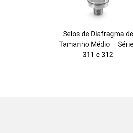
Selos de Diafragma d
Tamanho Médio – Séri
311 e 312