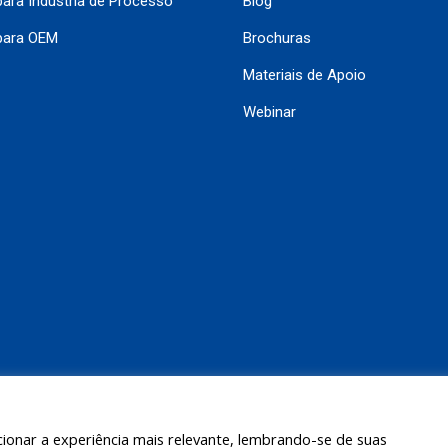
ara Indústria de Processo
Blog
para OEM
Brochuras
Materiais de Apoio
Webinar
ionar a experiência mais relevante, lembrando-se de suas