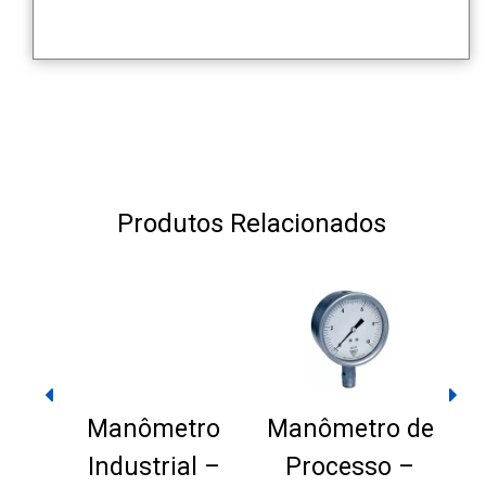
Produtos Relacionados
Manômetro
Manômetro de
A
Industrial –
Processo –
d