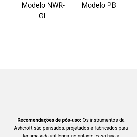
Modelo NWR-
Modelo PB
sor
GL
o –
K1
Recomendações de pós-uso:
Os instrumentos da
Ashcroft são pensados, projetados e fabricados para
ter uma vida útil longa, no entanto, caso haja a