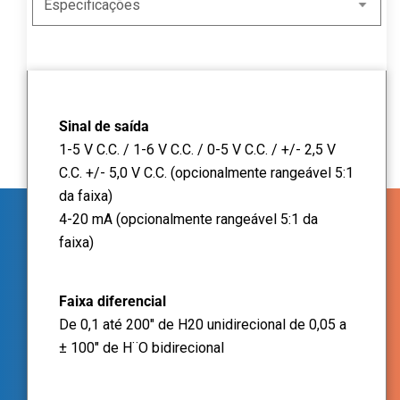
Sinal de saída
1-5 V C.C. / 1-6 V C.C. / 0-5 V C.C. / +/- 2,5 V
C.C. +/- 5,0 V C.C. (opcionalmente rangeável 5:1
da faixa)
4-20 mA (opcionalmente rangeável 5:1 da
faixa)
Faixa diferencial
De 0,1 até 200" de H20 unidirecional de 0,05 a
± 100" de H¨O bidirecional