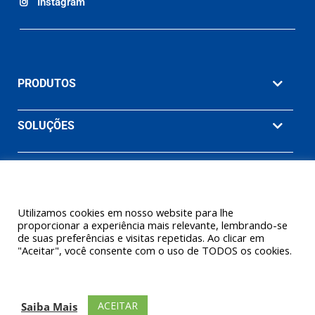
Instagram
PRODUTOS
SOLUÇÕES
MATERIAIS
EMPRESA
Utilizamos cookies em nosso website para lhe
proporcionar a experiência mais relevante, lembrando-se
de suas preferências e visitas repetidas. Ao clicar em
"Aceitar", você consente com o uso de TODOS os cookies.
© 2026 Ashcroft Willy Brasil. Willy Instrumentos de Medição e
Controle Ltda. (Uma empresa Ashcroft® Inc.) Todos os direitos
ACEITAR
Saiba Mais
reservados.