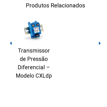
Produtos Relacionados
Transmissor
de Pressão
Diferencial –
D
sor
Modelo CXLdp
M
ão
l –
Ldp