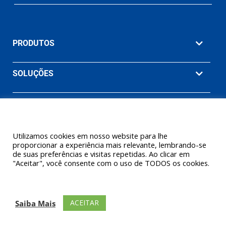
PRODUTOS
SOLUÇÕES
MATERIAIS
EMPRESA
Utilizamos cookies em nosso website para lhe
proporcionar a experiência mais relevante, lembrando-se
de suas preferências e visitas repetidas. Ao clicar em
"Aceitar", você consente com o uso de TODOS os cookies.
© 2026 Ashcroft Willy Brasil. Willy Instrumentos de Medição e
Controle Ltda. (Uma empresa Ashcroft® Inc.) Todos os direitos
ACEITAR
Saiba Mais
reservados.