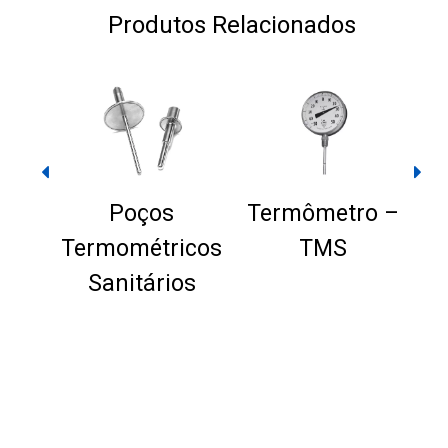
Produtos Relacionados
Poços
Termômetro –
T
Termométricos
TMS
M
Sanitários
ro
IA