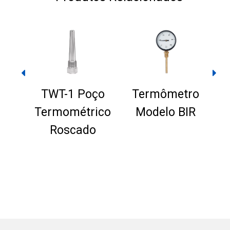
TWT-1 Poço
Termômetro
Termométrico
Modelo BIR
Roscado
o
 –
JN