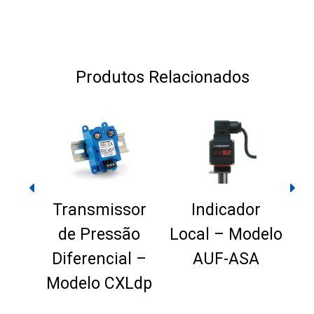
Produtos Relacionados
Transmissor
Indicador
de Pressão
Local – Modelo
Diferencial –
AUF-ASA
P
sor
Modelo CXLdp
o –
K1