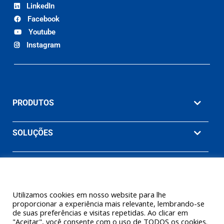
LinkedIn
Facebook
Youtube
Instagram
PRODUTOS
SOLUÇÕES
MATERIAIS
EMPRESA
Utilizamos cookies em nosso website para lhe
proporcionar a experiência mais relevante, lembrando-se
de suas preferências e visitas repetidas. Ao clicar em
"Aceitar", você consente com o uso de TODOS os cookies.